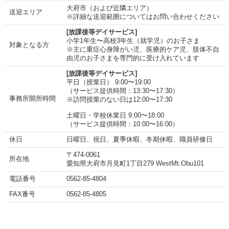
大府市（および近隣エリア）
送迎エリア
※詳細な送迎範囲についてはお問い合わせください
[放課後等デイサービス]
小学1年生〜高校3年生（就学児）のお子さま
対象となる方
※主に重症心身障がい児、医療的ケア児、肢体不自
由児のお子さまを専門的に受け入れています
[放課後等デイサービス]
平日（授業日） 9:00〜19:00
（サービス提供時間：13:30〜17:30）
事務所開所時間
※訪問授業のない日は12:00〜17:30
土曜日・学校休業日 9:00〜18:00
（サービス提供時間：10:00〜16:00）
休日
日曜日、祝日、夏季休暇、冬期休暇、職員研修日
〒474-0061
所在地
愛知県大府市月見町1丁目279 WestMt.Obu101
電話番号
0562-85-4804
FAX番号
0562-85-4805