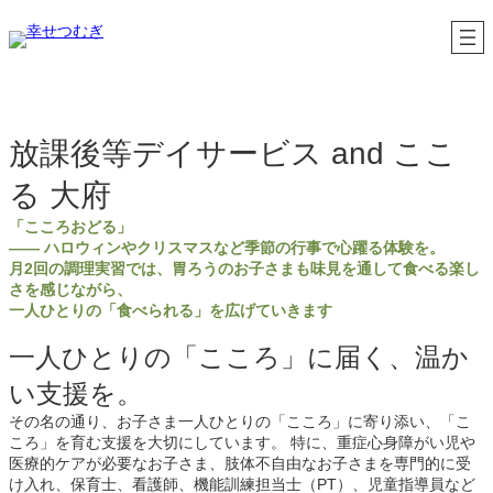
内
容
を
ス
キ
ッ
プ
放課後等デイサービス and ここ
る 大府
「こころおどる」
—— ハロウィンやクリスマスなど季節の行事で心躍る体験を。
月2回の調理実習では、胃ろうのお子さまも味見を通して食べる楽し
さを感じながら、
一人ひとりの「食べられる」を広げていきます
一人ひとりの「こころ」に届く、温か
い支援を。
その名の通り、お子さま一人ひとりの「こころ」に寄り添い、「こ
ころ」を育む支援を大切にしています。 特に、重症心身障がい児や
医療的ケアが必要なお子さま、肢体不自由なお子さまを専門的に受
け入れ、保育士、看護師、機能訓練担当士（PT）、児童指導員など