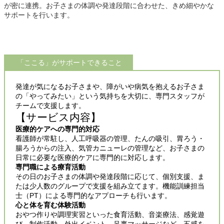
が密に連携。お子さまの体調や発達段階に合わせた、きめ細やかな
サポートを行います。
「ここる」がサポートできること
発達が気になるお子さまや、障がいや病気を抱えるお子さま
の「やってみたい」という気持ちを大切に、専門スタッフが
チームで支援します。
【サービス内容】
医療的ケアへの専門的対応
看護師が常駐し、人工呼吸器の管理、たんの吸引、胃ろう・
腸ろうからの注入、気管カニューレの管理など、お子さまの
日常に必要な医療的ケアに専門的に対応します。
専門職による療育活動
その日のお子さまの体調や発達段階に応じて、個別支援、ま
たは少人数のグループで支援を組み立てます。機能訓練担当
士（PT）による専門的なアプローチも行います。
心と体を育む体験活動
おやつ作りや調理実習といった食育活動、音楽療法、感覚遊
び、制作活動、外出イベント、足裏マッサージなど、五感を