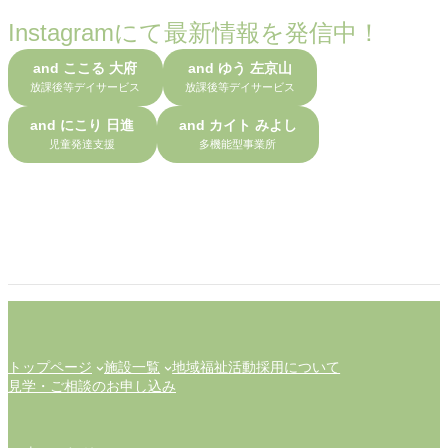
Instagramにて最新情報を発信中！
and ここる 大府
and ゆう 左京山
放課後等デイサービス
放課後等デイサービス
and にこり 日進
and カイト みよし
児童発達支援
多機能型事業所
トップページ
施設一覧
地域福祉活動
採用について
見学・ご相談のお申し込み