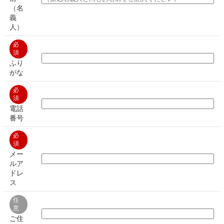
（名
義
人）
必
須
ふり
がな
必
須
電話
番号
必
須
メー
ルア
ドレ
ス
任
意
ご住