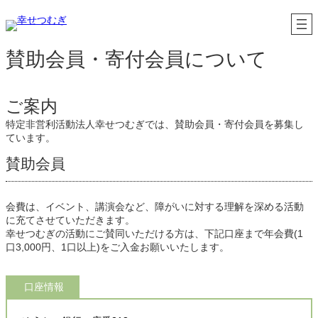
内
容
を
ス
賛助会員・寄付会員について
キ
ッ
プ
ご案内
特定非営利活動法人幸せつむぎでは、賛助会員・寄付会員を募集し
ています。
賛助会員
会費は、イベント、講演会など、障がいに対する理解を深める活動
に充てさせていただきます。
幸せつむぎの活動にご賛同いただける方は、下記口座まで年会費(1
口3,000円、1口以上)をご入金お願いいたします。
口座情報