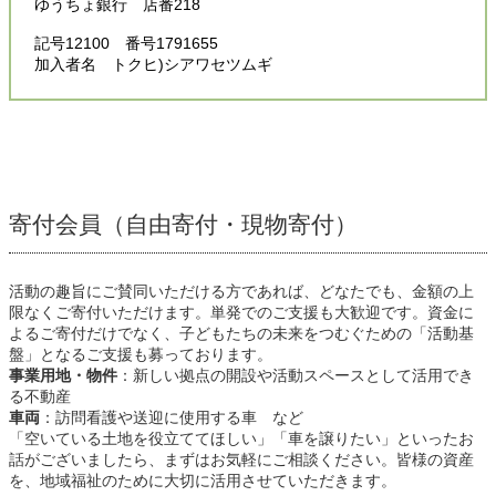
ゆうちょ銀行 店番218
記号12100 番号1791655
加入者名 トクヒ)シアワセツムギ
寄付会員（自由寄付・現物寄付）
活動の趣旨にご賛同いただける方であれば、どなたでも、金額の上
限なくご寄付いただけます。単発でのご支援も大歓迎です。資金に
よるご寄付だけでなく、子どもたちの未来をつむぐための「活動基
盤」となるご支援も募っております。
事業用地・物件
：新しい拠点の開設や活動スペースとして活用でき
る不動産
車両
：訪問看護や送迎に使用する車 など
「空いている土地を役立ててほしい」「車を譲りたい」といったお
話がございましたら、まずはお気軽にご相談ください。皆様の資産
を、地域福祉のために大切に活用させていただきます。